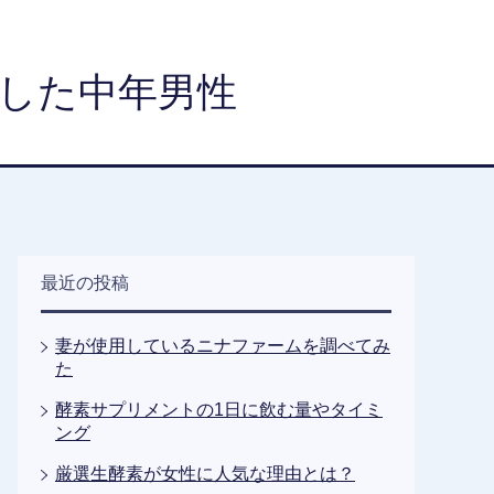
した中年男性
最近の投稿
妻が使用しているニナファームを調べてみ
た
酵素サプリメントの1日に飲む量やタイミ
ング
厳選生酵素が女性に人気な理由とは？